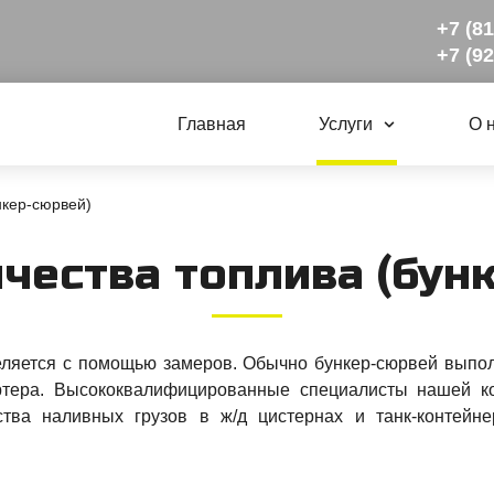
+7 (8
+7 (9
Главная
Услуги
О 
нкер-сюрвей)
­чес­тва топ­ли­ва (бун
еляется с помощью замеров. Обычно бункер-сюрвей выпол
артера. Высококвалифицированные специалисты нашей к
тва наливных грузов в ж/д цистернах и танк-контейне