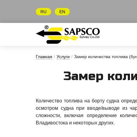
RU
EN
Главная
/
Услуги
/
Замер количества топлива (бу
За­мер ко­ли
Количество топлива на борту судна опред
осмотром судна при вводе/выводе из ч
сложности, включая определение количес
Владивостока и некоторых других.