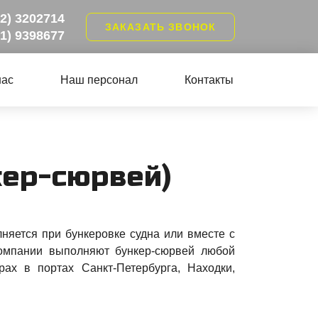
12) 3202714
ЗАКАЗАТЬ ЗВОНОК
21) 9398677
нас
Наш персонал
Контакты
­кер-сюр­вей)
няется при бункеровке судна или вместе с
омпании выполняют бункер-сюрвей любой
рах в портах Санкт-Петербурга, Находки,