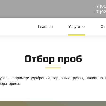
+7 (8
+7 (9
Главная
Услуги
О 
От­бор проб
зов, например: удобрений, зерновых грузов, наливных 
бораториях.